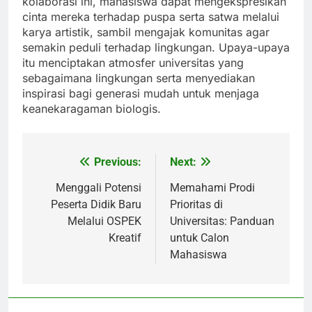
kolaborasi ini, mahasiswa dapat mengekspresikan
cinta mereka terhadap puspa serta satwa melalui
karya artistik, sambil mengajak komunitas agar
semakin peduli terhadap lingkungan. Upaya-upaya
itu menciptakan atmosfer universitas yang
sebagaimana lingkungan serta menyediakan
inspirasi bagi generasi mudah untuk menjaga
keanekaragaman biologis.
Previous:
Next:
Post
navigation
Menggali Potensi
Memahami Prodi
Peserta Didik Baru
Prioritas di
Melalui OSPEK
Universitas: Panduan
Kreatif
untuk Calon
Mahasiswa