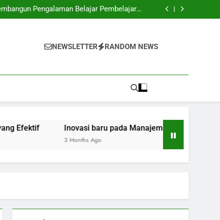
usahaan: Strategi Menuju Pekerjaan Sukses
mbangun Pengalaman Belajar Pembelajaran
yang Efektif
emen Dokumen Pendidikan di Zaman Digital.
 Ruang Kerja Bersama: Buat Kolaborasi yang
Berkesan
usahaan: Strategi Menuju Pekerjaan Sukses
mbangun Pengalaman Belajar Pembelajaran
NEWSLETTER
RANDOM NEWS
yang Efektif
emen Dokumen Pendidikan di Zaman Digital.
 Ruang Kerja Bersama: Buat Kolaborasi yang
Berkesan
ektif
Inovasi baru pada Manajemen Dokumen Pendidika
3 Months Ago