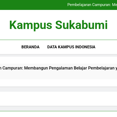
Kemitraan Kampus bersama Per
Pembelajaran Campuran: Me
Inovasi baru pada Manaj
Inovasi Pembelajaran dengan
Kemitraan Kampus bersama Per
Kampus Sukabumi
Pembelajaran Campuran: Me
Inovasi baru pada Manaj
Inovasi Pembelajaran dengan
BERANDA
DATA KAMPUS INDONESIA
puran: Membangun Pengalaman Belajar Pembelajaran yang Ef