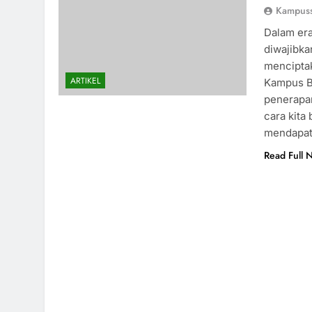
Kampus
Dalam era
diwajibka
menciptak
ARTIKEL
Kampus Ba
penerapan
cara kita
mendapa
Read Full 