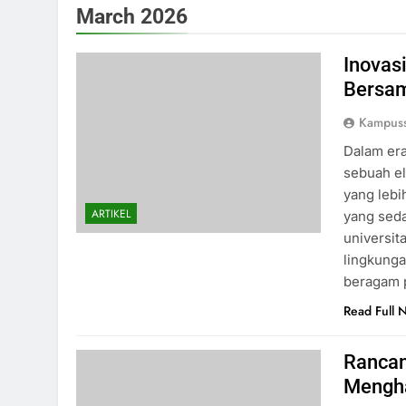
March 2026
Inovas
Bersam
Kampus
Dalam era
sebuah e
yang lebih
ARTIKEL
yang sed
universi
lingkunga
beragam p
Read Full 
Rancan
Mengha