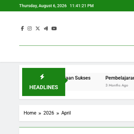
Skip
Thursday, August 6, 2026
11:41:21 PM
to
content
 Strategi Menuju Pekerjaan Sukses
Pembelajaran Cam
3 Months Ago
HEADLINES
Home
2026
April