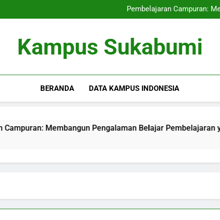
Kemitraan Kampus bersama Per
Pembelajaran Campuran: Me
Inovasi baru pada Manaj
Inovasi Pembelajaran dengan
Kemitraan Kampus bersama Per
Kampus Sukabumi
Pembelajaran Campuran: Me
Inovasi baru pada Manaj
Inovasi Pembelajaran dengan
BERANDA
DATA KAMPUS INDONESIA
puran: Membangun Pengalaman Belajar Pembelajaran yang Ef