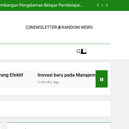
usahaan: Strategi Menuju Pekerjaan Sukses
mbangun Pengalaman Belajar Pembelajaran
yang Efektif
emen Dokumen Pendidikan di Zaman Digital.
 Ruang Kerja Bersama: Buat Kolaborasi yang
Berkesan
usahaan: Strategi Menuju Pekerjaan Sukses
mbangun Pengalaman Belajar Pembelajaran
NEWSLETTER
RANDOM NEWS
yang Efektif
emen Dokumen Pendidikan di Zaman Digital.
 Ruang Kerja Bersama: Buat Kolaborasi yang
Berkesan
ektif
Inovasi baru pada Manajemen Dokumen Pendidika
3 Months Ago