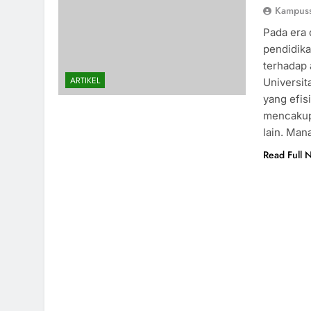
Kampus
Pada era 
pendidika
terhadap 
ARTIKEL
Universit
yang efis
mencakup 
lain. Ma
Read Full 