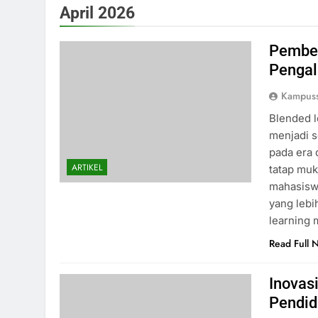
April 2026
Pembe
Pengal
Kampus
Blended 
menjadi s
pada era 
ARTIKEL
tatap muk
mahasisw
yang leb
learning
Read Full 
Inovas
Pendid