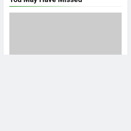
ARTIKEL
Menjadi Seorang Berprestasi Tinggi: Tips dan
Teknik Berhasil di Lingkungan Kampus
kampussukabumi
11 months ago
Newsmatic - News WordPress Theme 2026. Powered By