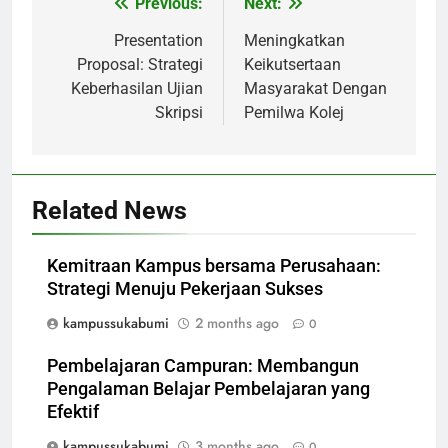
Previous:
Next:
Post
navigation
Presentation
Meningkatkan
Proposal: Strategi
Keikutsertaan
Keberhasilan Ujian
Masyarakat Dengan
Skripsi
Pemilwa Kolej
Related News
Kemitraan Kampus bersama Perusahaan:
Strategi Menuju Pekerjaan Sukses
kampussukabumi
2 months ago
0
Pembelajaran Campuran: Membangun
Pengalaman Belajar Pembelajaran yang
Efektif
kampussukabumi
3 months ago
0